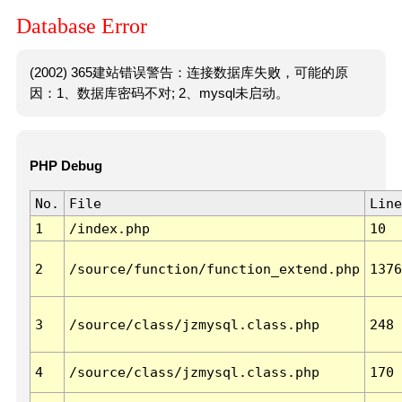
Database Error
(2002) 365建站错误警告：连接数据库失败，可能的原
因：1、数据库密码不对; 2、mysql未启动。
PHP Debug
No.
File
Line
1
/index.php
10
2
/source/function/function_extend.php
1376
3
/source/class/jzmysql.class.php
248
4
/source/class/jzmysql.class.php
170